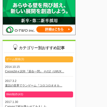
カテゴリー別おすすめ記事
ゲーム開発(3)
2014.10.15
Cocos2d-x 試作『居合一閃』 その2（UI/UX…
2017.3.2
童話の世界でランゲーム『コロコロオオカ…
Web制作(43)
2017.1.30
Canvasで桜を降らせてみました