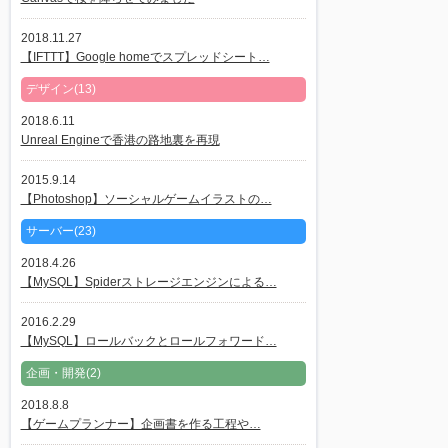
2018.11.27
【IFTTT】Google homeでスプレッドシート…
デザイン(13)
2018.6.11
Unreal Engineで香港の路地裏を再現
2015.9.14
【Photoshop】ソーシャルゲームイラストの…
サーバー(23)
2018.4.26
【MySQL】Spiderストレージエンジンによる…
2016.2.29
【MySQL】ロールバックとロールフォワード…
企画・開発(2)
2018.8.8
【ゲームプランナー】企画書を作る工程や…