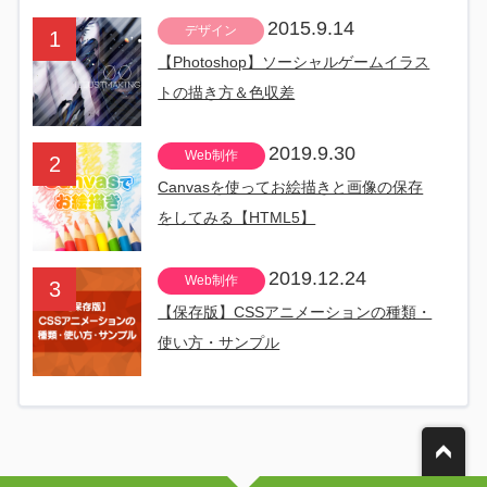
2015.9.14
デザイン
【Photoshop】ソーシャルゲームイラス
トの描き方＆色収差
2019.9.30
Web制作
Canvasを使ってお絵描きと画像の保存
をしてみる【HTML5】
2019.12.24
Web制作
【保存版】CSSアニメーションの種類・
使い方・サンプル