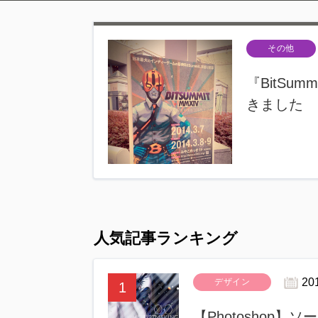
その他
『BitSu
きました
人気記事ランキング
20
デザイン
【Photoshop