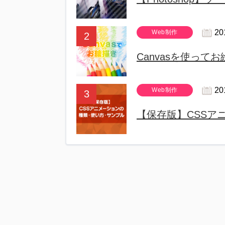
20
Web制作
Canvasを使って
20
Web制作
【保存版】CSSア