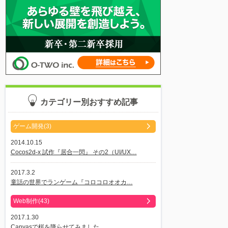
カテゴリー別おすすめ記事
ゲーム開発(3)
2014.10.15
Cocos2d-x 試作『居合一閃』 その2（UI/UX…
2017.3.2
童話の世界でランゲーム『コロコロオオカ…
Web制作(43)
2017.1.30
Canvasで桜を降らせてみました