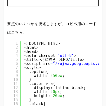
要点のいくつかを後述しますが、コピペ用のコード
はこちら。
1
<!DOCTYPE html>
2
<html>
3
<head>
4
<meta charset
=
"utf-8"
>
5
<title>お絵描き DEMO
/
title>
6
<script src
=
"//ajax.googleapis.com
7
<style>
8
.option{
9
width: 
250px
;
10
}
11
.color > a{
12
display: inline
-
block;
13
width: 
20px
;
14
height: 
20px
;
15
}
16
.black{