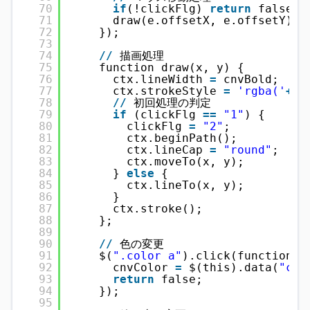
70
if
(!clickFlg) 
return
false;
71
draw(e.offsetX, e.offsetY);
72
});
73
74
/
/
描画処理
75
function draw(x, y) {
76
ctx.lineWidth 
=
cnvBold;
77
ctx.strokeStyle 
=
'rgba('
+
cn
78
/
/
初回処理の判定
79
if
(clickFlg 
=
=
"1"
) {
80
clickFlg 
=
"2"
;
81
ctx.beginPath();
82
ctx.lineCap 
=
"round"
;  
/
/
83
ctx.moveTo(x, y);
84
} 
else
{
85
ctx.lineTo(x, y);
86
}
87
ctx.stroke();
88
};
89
90
/
/
色の変更
91
$(
".color a"
).click(function()
92
cnvColor 
=
$(this).data(
"col
93
return
false;
94
});
95