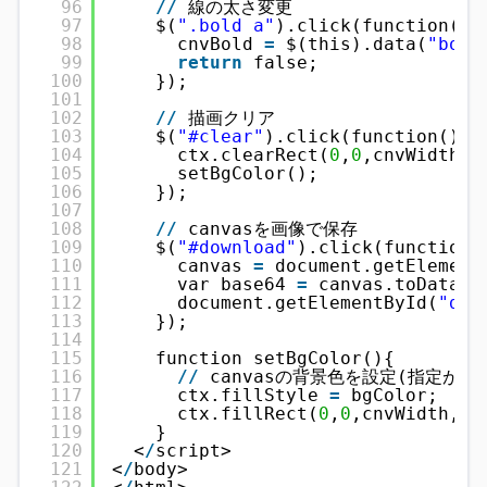
96
/
/
線の太さ変更
97
$(
".bold a"
).click(function(){
98
cnvBold 
=
$(this).data(
"bold
99
return
false;
100
});
101
102
/
/
描画クリア
103
$(
"#clear"
).click(function(){
104
ctx.clearRect(
0
,
0
,cnvWidth,c
105
setBgColor();
106
});
107
108
/
/
canvasを画像で保存
109
$(
"#download"
).click(function(
110
canvas 
=
document.getElement
111
var base64 
=
canvas.toDataUR
112
document.getElementById(
"dow
113
});
114
115
function setBgColor(){
116
/
/
canvasの背景色を設定(指定がな
117
ctx.fillStyle 
=
bgColor;
118
ctx.fillRect(
0
,
0
,cnvWidth,cn
119
}
120
<
/
script>
121
<
/
body>