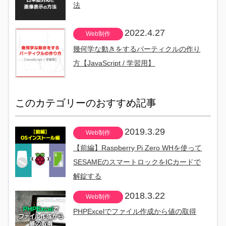
法
2022.4.27
Web制作
幾何学な動きをするパーティクルの作り
方【JavaScript / 学習用】
このカテゴリーのおすすめ記事
2019.3.29
Web制作
【前編】Raspberry Pi Zero WHを使って
SESAMEのスマートロックをICカードで
解錠する
2018.3.22
Web制作
PHPExcelでファイル作成から値の取得