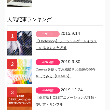
人気記事ランキング
2015.9.14
デザイン
【Photoshop】ソーシャルゲームイラス
トの描き方＆色収差
2019.9.30
Web制作
Canvasを使ってお絵描きと画像の保存
をしてみる【HTML5】
2019.12.24
Web制作
【保存版】CSSアニメーションの種類・
使い方・サンプル