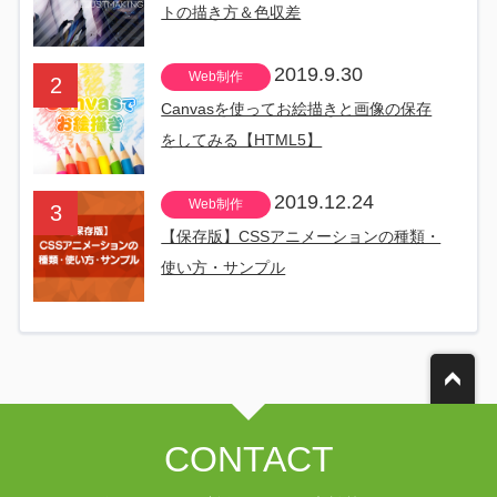
トの描き方＆色収差
2019.9.30
Web制作
Canvasを使ってお絵描きと画像の保存
をしてみる【HTML5】
2019.12.24
Web制作
【保存版】CSSアニメーションの種類・
使い方・サンプル
CONTACT