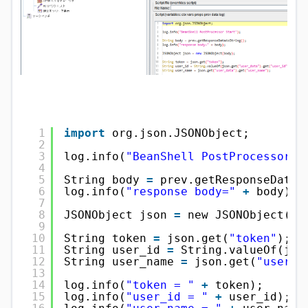
1
import
org.json.JSONObject;
2
3
log.info(
"BeanShell PostProcessor S
4
5
String body 
=
prev.getResponseDataA
6
log.info(
"response body="
+
body);
7
8
JSONObject json 
=
new JSONObject(bo
9
10
String token 
=
json.get(
"token"
);
11
String user_id 
=
String.valueOf(jso
12
String user_name 
=
json.get(
"user_d
13
14
log.info(
"token = "
+
token);
15
log.info(
"user_id = "
+
user_id);