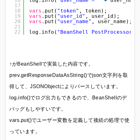
16
log.info(
"user_name = "
+
user_name
17
18
vars
.put(
"token"
, token);
19
vars
.put(
"user_id"
, user_id);
20
vars
.put(
"user_name"
, user_name);
21
22
log.info(
"BeanShell PostProcessor E
↑がBeanShellで実装した内容です。
prev.getResponseDataAsString()でjson文字列を取
得して、JSONObjectによりパースしています。
log.info()でログ出力もできるので、BeanShellのデ
バッグもしやすいです。
vars.put()でユーザー変数を定義して後続の処理で使
っています。