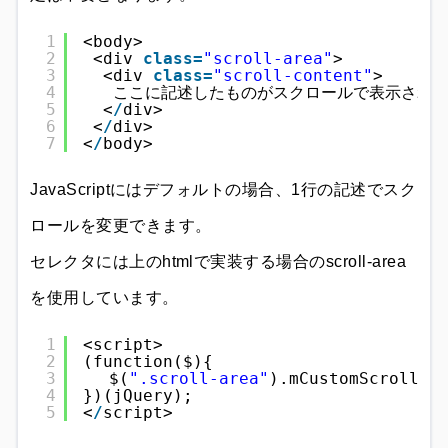
1
<body>
2
<div 
class
=
"scroll-area"
>
3
<div 
class
=
"scroll-content"
>
4
ここに記述したものがスクロールで表示され
5
<
/
div>
6
<
/
div>
7
<
/
body>
JavaScriptにはデフォルトの場合、1行の記述でスク
ロールを変更できます。
セレクタには上のhtmlで実装する場合のscroll-area
を使用しています。
1
<script>
2
(function($){
3
　$(
".scroll-area"
).mCustomScrollba
4
})(jQuery);
5
<
/
script>