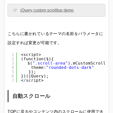
jQuery custom scrollbar demo
こちらに書かれているテーマの名前をパラメータに
設定すれば変更が可能です。
1
<script>
2
(function($){
3
　$(
".scroll-area"
).mCustomScrollba
4
theme:
"rounded-dots-dark"
5
});
6
})(jQuery);
7
<
/
script>
自動スクロール
TOPに戻るやコンテンツ内のスクロールに使用でき