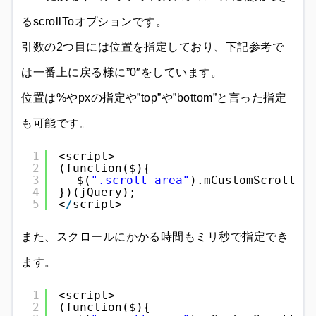
るscrollToオプションです。
引数の2つ目には位置を指定しており、下記参考で
は一番上に戻る様に”0″をしています。
位置は%やpxの指定や”top”や”bottom”と言った指定
も可能です。
1
<script>
2
(function($){
3
　$(
".scroll-area"
).mCustomScrollba
4
})(jQuery);
5
<
/
script>
また、スクロールにかかる時間もミリ秒で指定でき
ます。
1
<script>
2
(function($){