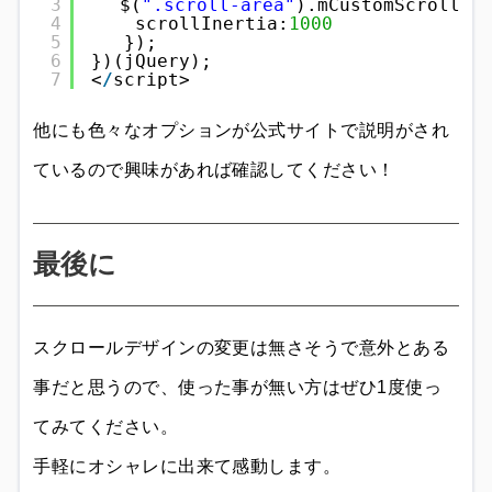
3
　$(
".scroll-area"
).mCustomScrollba
4
scrollInertia:
1000
5
});
6
})(jQuery);
7
<
/
script>
他にも色々なオプションが公式サイトで説明がされ
ているので興味があれば確認してください！
最後に
スクロールデザインの変更は無さそうで意外とある
事だと思うので、使った事が無い方はぜひ1度使っ
てみてください。
手軽にオシャレに出来て感動します。