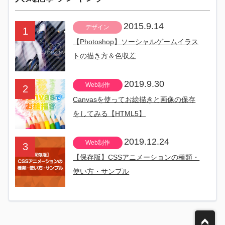
2015.9.14
デザイン
【Photoshop】ソーシャルゲームイラス
トの描き方＆色収差
2019.9.30
Web制作
Canvasを使ってお絵描きと画像の保存
をしてみる【HTML5】
2019.12.24
Web制作
【保存版】CSSアニメーションの種類・
使い方・サンプル