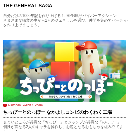
THE GENERAL SAGA
自分だけの1000年記を作り上げる！JRPG風サバイバーアクション
さまざまな職業の中から1人のジェネラルを選び、仲間を集めてパーティー
を作り上げましょう。
Nintendo Switch / Steam
ちっぴーとのっぽー なかよしコンビのわくわく工場
せまいところが得意な「ちっぴー」とジャンプが得意な「のっぽー」
個性が異なる2人のキャラを操作し、お題となるおもちゃを組み立てま