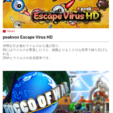
Steam
peakvox Escape Virus HD
仲間を引き連れウイルスから逃げ回り、
時にはウイルスを撃退したりと、細胞よりもミクロな世界で繰り広げら
れる、
DNAとウイルスの生存競争です。