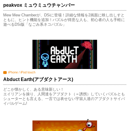
peakvox ミュウミュウチャンバー
Mew Mew Chamberが、DSiに登場！詳細な情報を2画面に映し出しすと
ともに、ヒント機能を追加！パズルが得意な人も、初心者の人も手軽に
遊べるDSi版「なごみ系ネコパズル」
iPhone / iPod touch
Abduct Earth(アブダクトアース)
どこか懐かしく、ある意味新しい！
エイリアンを操り、人間達をアブダクト（＝誘拐）していくパズルとも
シューターとも言える、一言では表せない宇宙人達のアブダクトサイバ
イバルゲーム!