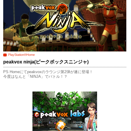
PlayStation®Home
peakvox ninja
(ピークボックスニンジャ)
PS Homeにてpeakvoxのラウンジ第2弾が遂に登場！
今度はなんと「NINJA」でバトル！？