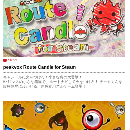
Steam
peakvox Route Candle for Steam
キャンドルに火をつけろ！小さな炎の大冒険！
6×12マスの小さな箱庭で、ルートナビして火をつけろ！ チャカくんを
縦横無尽に歩かせる、新感覚パズルゲーム登場！