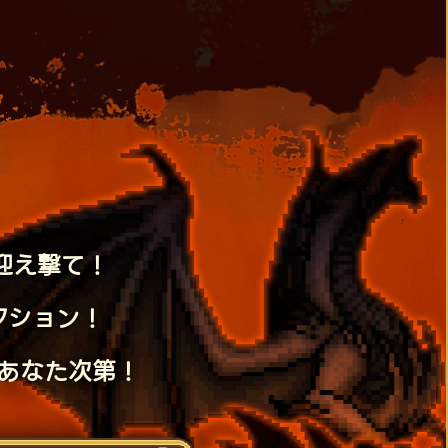
迎え撃て！
クション！
あなた次第！