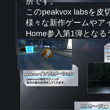
所です。
このpeakvox labsを
様々な新作ゲームやア
Home参入第1弾とな